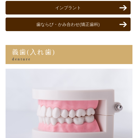
インプラント
歯ならび・かみ合わせ(矯正歯科)
義歯(入れ歯)
denture